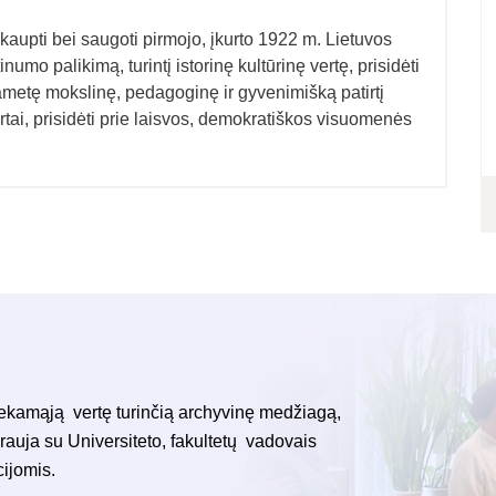
, kaupti bei saugoti pirmojo, įkurto 1922 m. Lietuvos
inumo palikimą, turintį istorinę kultūrinę vertę, prisidėti
ametę mokslinę, pedagoginę ir gyvenimišką patirtį
tai, prisidėti prie laisvos, demokratiškos visuomenės
šliekamąją vertę turinčią archyvinę medžiagą,
rauja su Universiteto, fakultetų vadovais
cijomis.