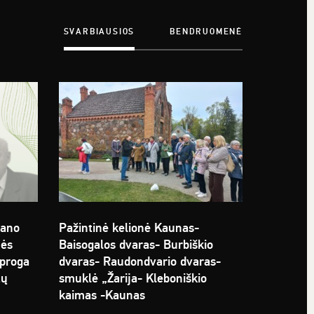
SVARBIAUSIOS
BENDRUOMENĖ
tano
Pažintinė kelionė Kaunas-
nės
Baisogalos dvaras- Burbiškio
 proga
dvaras- Raudondvario dvaras-
tų
smuklė „Žarija- Kleboniškio
kaimas -Kaunas