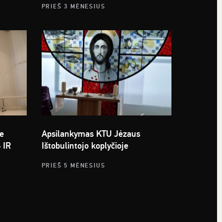
PRIEŠ 3 MĖNESIUS
e
Apsilankymas KTU Jėzaus
 IR
Ištobulintojo koplyčioje
PRIEŠ 5 MĖNESIUS