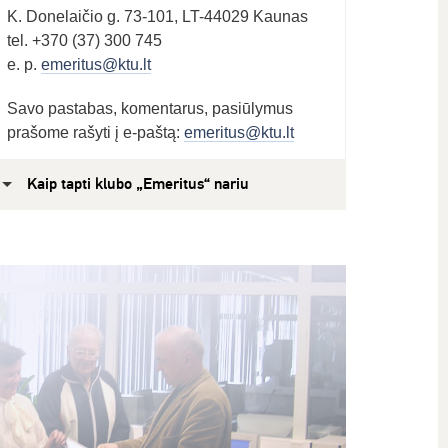
K. Donelaičio g. 73-101, LT-44029 Kaunas
tel. +370 (37) 300 745
e. p.
emeritus@ktu.lt
Savo pastabas, komentarus, pasiūlymus
prašome rašyti į e-paštą:
emeritus@ktu.lt
Kaip tapti klubo „Emeritus“ nariu