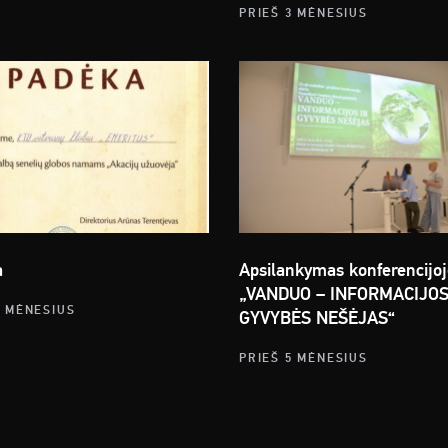
PRIEŠ 3 MĖNESIUS
a
Apsilankymas konferencijoj
„VANDUO – INFORMACIJOS
4 MĖNESIUS
GYVYBĖS NEŠĖJAS“
PRIEŠ 5 MĖNESIUS