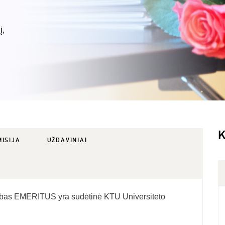
į,
K
MISIJA
UŽDAVINIAI
lubas EMERITUS yra sudėtinė KTU Universiteto