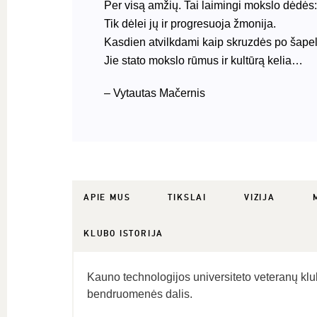
Per visą amžių. Tai laimingi mokslo dėdės:
Tik dėlei jų ir progresuoja žmonija.
Kasdien atvilkdami kaip skruzdės po šapel
Jie stato mokslo rūmus ir kultūrą kelia…
– Vytautas Mačernis
APIE MUS
TIKSLAI
VIZIJA
KLUBO ISTORIJA
Kauno technologijos universiteto veteranų k
bendruomenės dalis.