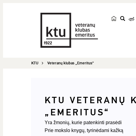
p
a
i
e
š
KTU
Veteranų klubas „Emeritus“
k
a
KTU VETERANŲ 
„EMERITUS“
Yra žmonių, kurie patenkinti prasėdi
Prie mokslo knygų, tyrinėdami kažką