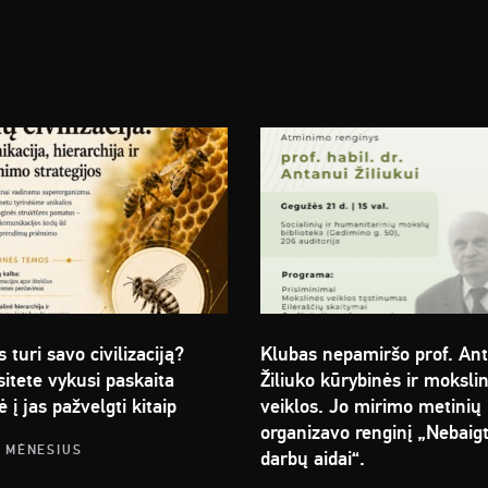
s turi savo civilizaciją?
Klubas nepamiršo prof. An
itete vykusi paskaita
Žiliuko kūrybinės ir moksli
ė į jas pažvelgti kitaip
veiklos. Jo mirimo metinių
organizavo renginį „Nebaig
2 MĖNESIUS
darbų aidai“.