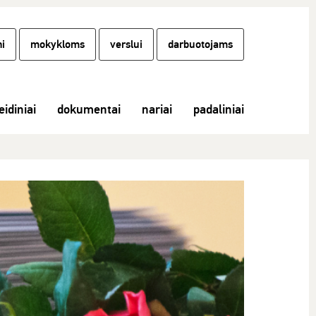
i
mokykloms
verslui
darbuotojams
eidiniai
dokumentai
nariai
padaliniai