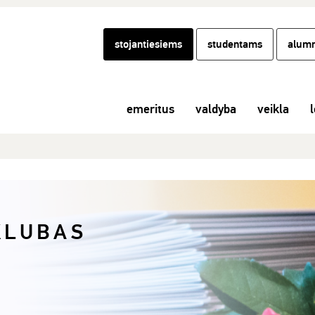
stojantiesiems
studentams
alumn
emeritus
valdyba
veikla
l
KLUBAS