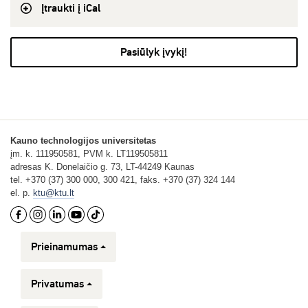
Įtraukti į iCal
Pasiūlyk įvykį!
Kauno technologijos universitetas
įm. k. 111950581, PVM k. LT119505811
adresas K. Donelaičio g. 73, LT-44249 Kaunas
tel. +370 (37) 300 000, 300 421, faks. +370 (37) 324 144
el. p.
ktu@ktu.lt
Prieinamumas
Privatumas