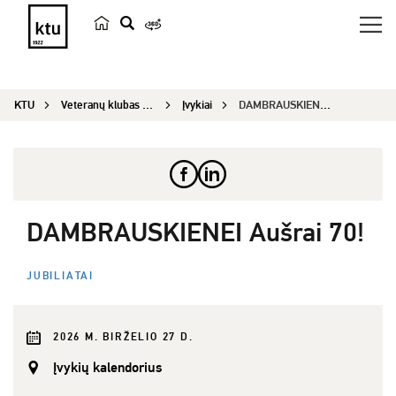
p
a
i
KTU
Veteranų klubas „Emeritus“
Įvykiai
DAMBRAUSKIENEI Aušrai 70!
e
š
k
a
DAMBRAUSKIENEI Aušrai 70!
JUBILIATAI
2026 M. BIRŽELIO 27 D.
Įvykių kalendorius