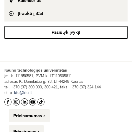
Kalendorius
Įtraukti į iCal
Pasiūlyk įvykį!
Kauno technologijos universitetas
įm. k. 111950581, PVM k. LT119505811
adresas K. Donelaičio g. 73, LT-44249 Kaunas
tel. +370 (37) 300 000, 300 421, faks. +370 (37) 324 144
el. p.
ktu@ktu.lt
Prieinamumas
Privatumas