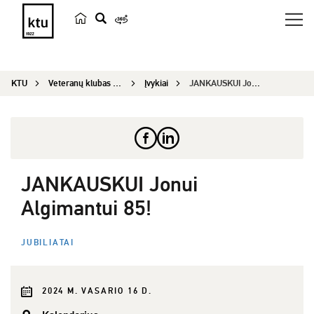
p
a
i
KTU
Veteranų klubas „Emeritus“
Įvykiai
JANKAUSKUI Jonui Algimantui 85!
e
š
k
a
JANKAUSKUI Jonui
Algimantui 85!
JUBILIATAI
2024 M. VASARIO 16 D.