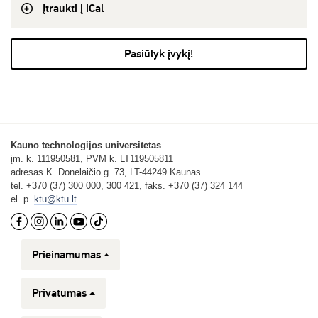
Įtraukti į iCal
Pasiūlyk įvykį!
Kauno technologijos universitetas
įm. k. 111950581, PVM k. LT119505811
adresas K. Donelaičio g. 73, LT-44249 Kaunas
tel. +370 (37) 300 000, 300 421, faks. +370 (37) 324 144
el. p.
ktu@ktu.lt
Prieinamumas
Privatumas