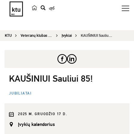
p
a
i
KTU
Veteranų klubas „Emeritus“
Įvykiai
KAUŠINIUI Sauliui 85!
e
š
k
a
KAUŠINIUI Sauliui 85!
JUBILIATAI
2025 M. GRUODŽIO 17 D.
Įvykių kalendorius