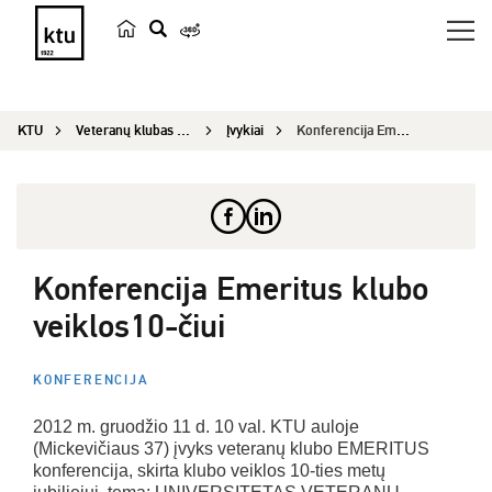
p
a
i
KTU
Veteranų klubas „Emeritus“
Įvykiai
Konferencija Emeritus klubo veiklos10-čiui
e
š
k
a
Konferencija Emeritus klubo
veiklos10-čiui
KONFERENCIJA
2012 m. gruodžio 11 d. 10 val. KTU auloje
(Mickevičiaus 37) įvyks veteranų klubo EMERITUS
konferencija, skirta klubo veiklos 10-ties metų