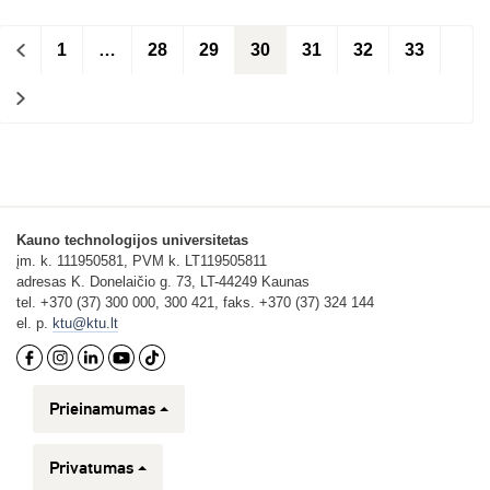
<
1
…
28
29
30
31
32
33
>
Kauno technologijos universitetas
įm. k. 111950581, PVM k. LT119505811
adresas K. Donelaičio g. 73, LT-44249 Kaunas
tel. +370 (37) 300 000, 300 421, faks. +370 (37) 324 144
el. p.
ktu@ktu.lt
Prieinamumas
Privatumas