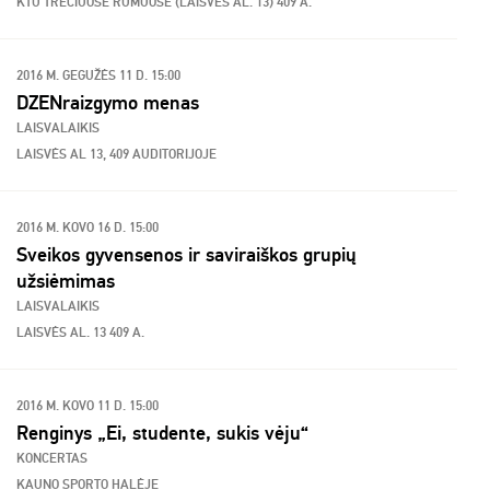
KTU TREČIUOSE RŪMUOSE (LAISVĖS AL. 13) 409 A.
2016 M. GEGUŽĖS 11 D. 15:00
DZENraizgymo menas
LAISVALAIKIS
LAISVĖS AL 13, 409 AUDITORIJOJE
2016 M. KOVO 16 D. 15:00
Sveikos gyvensenos ir saviraiškos grupių
užsiėmimas
LAISVALAIKIS
LAISVĖS AL. 13 409 A.
2016 M. KOVO 11 D. 15:00
Renginys „Ei, studente, sukis vėju“
KONCERTAS
KAUNO SPORTO HALĖJE