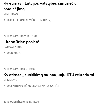
Kvietimas į Latvijos valstybės šimtmečio
paminėjimą
MINĖJIMAS
KTU AULOJE (MICKEVIČIAUS G. NR 37)
2018 M. SPALIO 24 D. 12:00
Literatūrinė popietė
LAISVALAIKIS
KTU CR 403 K.
2018 M. SPALIO 5 D. 10:00
Kvietimas į susitikimą su naujuoju KTU rektoriumi
RENGINYS
KTU CENTRINIŲ RŪMŲ 302 (SENATO) SALĖJE.
2018 M. BIRŽELIO 19 D. 15:00