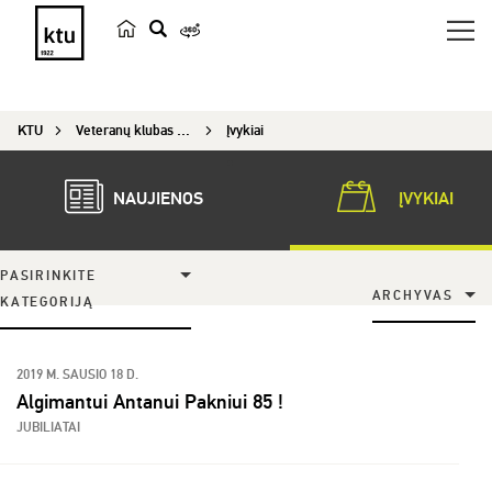
p
a
i
KTU
Veteranų klubas „Emeritus“
Įvykiai
e
š
k
NAUJIENOS
ĮVYKIAI
a
PASIRINKITE
ARCHYVAS
KATEGORIJĄ
2019 M. SAUSIO 18 D.
Algimantui Antanui Pakniui 85 !
JUBILIATAI