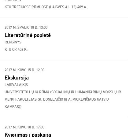
KTU TREČIUOSE RŪMUOSE (LAISVĖS AL. 13) 409 A.
2017 M. SPALIO 18 D. 13:00
Literatūrinė popietė
RENGINYS
KTU CR 402 K.
2017 M. KOVO 15 D. 12:00
Ekskursija
LAISVALAIKIS
UNIVERSITETO I-ŲJŲ RŪMŲ (SOCIALINIŲ IR HUMANITARINIŲ MOKSLŲ IR
MENŲ FAKULTETAS (K. DONELAIČIO IR A. MICKEVIČIAUS GATVIŲ
KAMPAS))
2017 M. KOVO 10 D. 17:00
Kvietimas į paskaitą