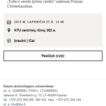
„Turto ir verslo tyrimo centro” vadovas Pranas
Chmieliauskas.
2013 M. LAPKRIČIO 27 D. 12:00
KTU centrinių rūmų 302 a.
Įtraukti į iCal
Pasiūlyk įvykį!
Kauno technologijos universitetas
įm. k. 111950581, PVM k. LT119505811
adresas K. Donelaičio g. 73, LT-44249 Kaunas
tel. +370 (37) 300 000, 300 421, faks. +370 (37) 324 144
el. p.
ktu@ktu.lt