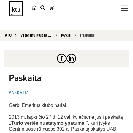
p
a
i
KTU
Veteranų klubas „Emeritus“
Įvykiai
Paskaita
e
š
k
a
Paskaita
PASKAITA
Gerb. Emeritus klubo nariai,
2013 m. lapkričio 27 d. 12 val. kviečiame jus į paskaitą
„Turto vertės nustatymo ypatumai”
, kuri įvyks
Centriniuose rūmuose 302 a. Paskaitą skaitys UAB