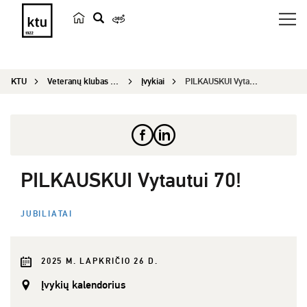
p
a
i
KTU
Veteranų klubas „Emeritus“
Įvykiai
PILKAUSKUI Vytautui 70!
e
š
k
a
PILKAUSKUI Vytautui 70!
JUBILIATAI
2025 M. LAPKRIČIO 26 D.
Įvykių kalendorius