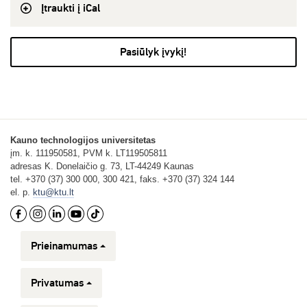
Įtraukti į iCal
Pasiūlyk įvykį!
Kauno technologijos universitetas
įm. k. 111950581, PVM k. LT119505811
adresas K. Donelaičio g. 73, LT-44249 Kaunas
tel. +370 (37) 300 000, 300 421, faks. +370 (37) 324 144
el. p.
ktu@ktu.lt
Prieinamumas
Privatumas