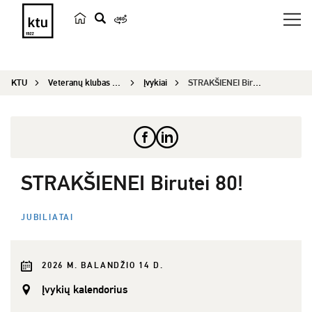
p
a
i
KTU
Veteranų klubas „Emeritus“
Įvykiai
STRAKŠIENEI Birutei 80!
e
š
k
a
STRAKŠIENEI Birutei 80!
JUBILIATAI
2026 M. BALANDŽIO 14 D.
Įvykių kalendorius