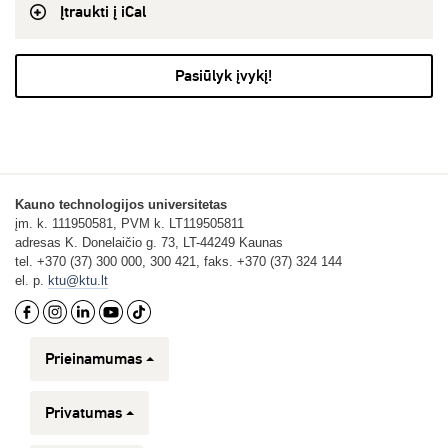
Įtraukti į iCal
Pasiūlyk įvykį!
Kauno technologijos universitetas
įm. k. 111950581, PVM k. LT119505811
adresas K. Donelaičio g. 73, LT-44249 Kaunas
tel. +370 (37) 300 000, 300 421, faks. +370 (37) 324 144
el. p.
ktu@ktu.lt
Prieinamumas
Privatumas