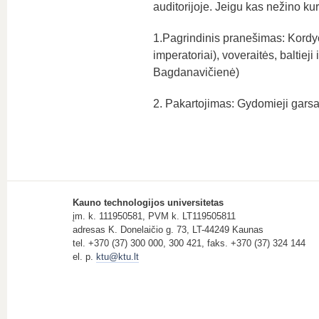
auditorijoje. Jeigu kas nežino k
1.Pagrindinis pranešimas: Kordyce
imperatoriai), voveraitės, baltieji
Bagdanavičienė)
2. Pakartojimas: Gydomieji garsa
Kauno technologijos universitetas
įm. k. 111950581, PVM k. LT119505811
adresas K. Donelaičio g. 73, LT-44249 Kaunas
tel. +370 (37) 300 000, 300 421, faks. +370 (37) 324 144
el. p.
ktu@ktu.lt