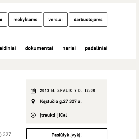
i
mokykloms
verslui
darbuotojams
eidiniai
dokumentai
nariai
padaliniai
2013 M. SPALIO 9 D. 12:00
Kęstučio g.27 327 a.
Įtraukti į iCal
) 327
Pasiūlyk įvykį!