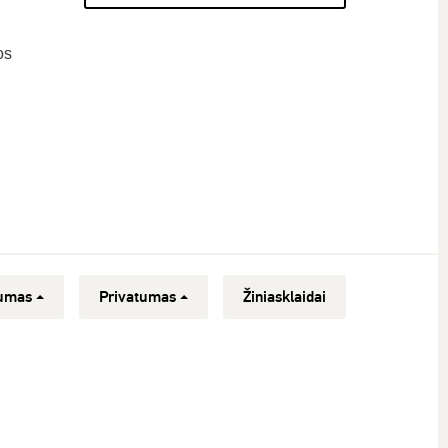
os
umas
Privatumas
Žiniasklaidai