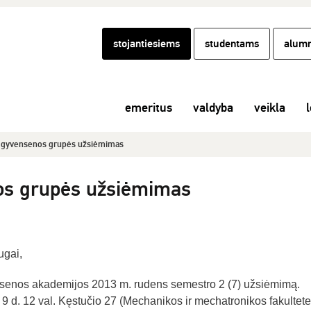
stojantiesiems
studentams
alumn
emeritus
valdyba
veikla
l
 gyvensenos grupės užsiėmimas
os grupės užsiėmimas
ugai,
nsenos akademijos 2013 m. rudens semestro 2 (7) užsiėmimą.
 d. 12 val. Kęstučio 27 (Mechanikos ir mechatronikos fakultete