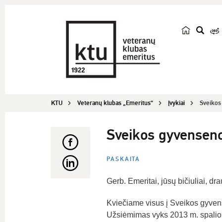
p
a
i
e
š
KTU
Veteranų klubas „Emeritus“
Įvykiai
k
Sveikos
a
Sveikos gyvensen
PASKAITA
Gerb. Emeritai, jūsų bičiuliai, dra
Kviečiame visus į Sveikos gyve
Užsiėmimas vyks 2013 m. spalio 9