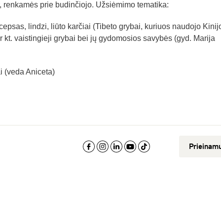
ur, renkamės prie budinčiojo. Užsiėmimo tematika:
psas, lindzi, liūto karčiai (Tibeto grybai, kuriuos naudojo Kinij
 ir kt. vaistingieji grybai bei jų gydomosios savybės (gyd. Marija
i (veda Aniceta)
Prieinam