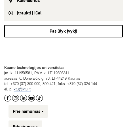
Kalendorius
Įtraukti į iCal
Pasiūlyk įvykį!
Kauno technologijos universitetas
įm. k. 111950581, PVM k. LT119505811
adresas K. Donelaičio g. 73, LT-44249 Kaunas
tel. +370 (37) 300 000, 300 421, faks. +370 (37) 324 144
el. p.
ktu@ktu.lt
Prieinamumas
Privatumas