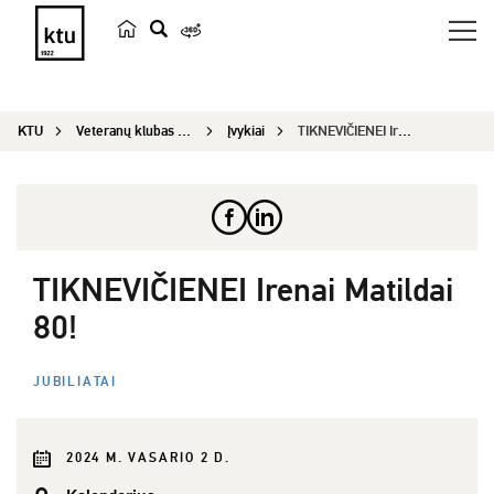
p
a
i
KTU
Veteranų klubas „Emeritus“
Įvykiai
TIKNEVIČIENEI Irenai Matildai 80!
e
š
k
a
TIKNEVIČIENEI Irenai Matildai
80!
JUBILIATAI
2024 M. VASARIO 2 D.