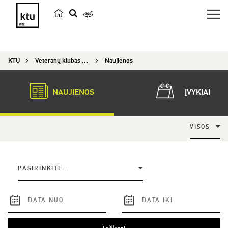
p
a
i
KTU
Veteranų klubas „Emeritus“
Naujienos
e
š
k
NAUJIENOS
ĮVYKIAI
a
VISOS
PASIRINKITE...