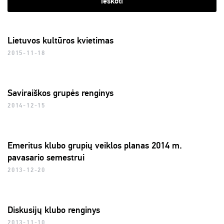
ieškoti
Lietuvos kultūros kvietimas
2015-11-18
Saviraiškos grupės renginys
2014-12-15
Emeritus klubo grupių veiklos planas 2014 m.
pavasario semestrui
2013-12-20
Diskusijų klubo renginys
2013-11-10