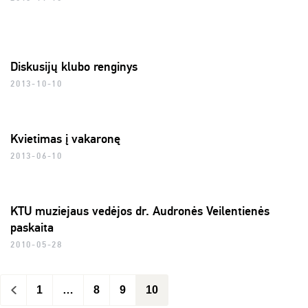
Diskusijų klubo renginys
2013-10-10
Kvietimas į vakaronę
2013-06-10
KTU muziejaus vedėjos dr. Audronės Veilentienės
paskaita
2010-05-28
<
1
…
8
9
10