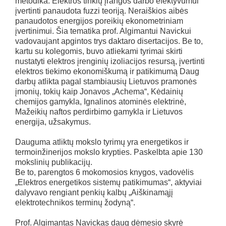
metodika. Elektros tinklų įrangos darbo efektyvumui
įvertinti panaudota fuzzi teoriją. Neraiškios aibės
panaudotos energijos poreikių ekonometriniam
įvertinimui. Šia tematika prof. Algimantui Navickui
vadovaujant apgintos trys daktaro disertacijos. Be to,
kartu su kolegomis, buvo atliekami tyrimai skirti
nustatyti elektros įrenginių izoliacijos resursą, įvertinti
elektros tiekimo ekonomiškumą ir patikimumą Daug
darbų atlikta pagal stambiausių Lietuvos pramonės
įmonių, tokių kaip Jonavos „Achema“, Kėdainių
chemijos gamykla, Ignalinos atominės elektrinė,
Mažeikių naftos perdirbimo gamykla ir Lietuvos
energija, užsakymus.
Dauguma atliktų mokslo tyrimų yra energetikos ir
termoinžinerijos mokslo krypties. Paskelbta apie 130
mokslinių publikacijų.
Be to, parengtos 6 mokomosios knygos, vadovėlis
„Elektros energetikos sistemų patikimumas“, aktyviai
dalyvavo rengiant penkių kalbų „Aiškinamąjį
elektrotechnikos terminų žodyną“.
Prof. Algimantas Navickas daug dėmesio skyrė