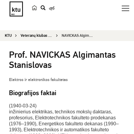
p
a
i
KTU
Veteranų klubas „Emeritus“
NAVICKAS Algimantas Stanislovas
e
š
Prof. NAVICKAS Algimantas
k
a
Stanislovas
Elektros ir elektronikos fakultetas
Biografijos faktai
(1940-03-24)
inžinierius elektrikas, technikos mokslų daktaras,
profesorius, Elektrotechnikos fakulteto prodekanas
(1976–1990), Energetikos fakulteto dekanas (1990–
1993), Elektrotechnikos ir automatikos fakulteto