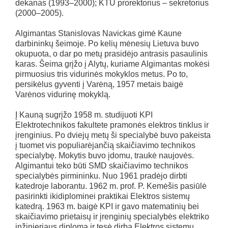
dekanas (1993–2000); KTU prorektorius – sekretorius
(2000–2005).
Algimantas Stanislovas Navickas gimė Kaune
darbininkų šeimoje. Po kelių mėnesių Lietuva buvo
okupuota, o dar po metų prasidėjo antrasis pasaulinis
karas. Šeima grįžo į Alytų, kuriame Algimantas mokėsi
pirmuosius tris vidurinės mokyklos metus. Po to,
persikėlus gyventi į Varėną, 1957 metais baigė
Varėnos vidurinę mokyklą.
Į Kauną sugrįžo 1958 m. studijuoti KPI
Elektrotechnikos fakultete pramonės elektros tinklus ir
įrenginius. Po dviejų metų ši specialybė buvo pakeista
į tuomet vis populiarėjančią skaičiavimo technikos
specialybę. Mokytis buvo įdomu, traukė naujovės.
Algimantui teko būti SMD skaičiavimo technikos
specialybės pirmininku. Nuo 1961 pradėjo dirbti
katedroje laborantu. 1962 m. prof. P. Kemėšis pasiūlė
pasirinkti ikidiplominei praktikai Elektros sistemų
katedrą. 1963 m. baigė KPI ir gavo matematinių bei
skaičiavimo prietaisų ir įrenginių specialybės elektriko
inžinieriaus diplomą ir tęsė dirbą Elektros sistemų