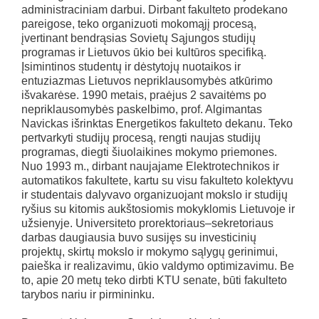
administraciniam darbui. Dirbant fakulteto prodekano
pareigose, teko organizuoti mokomąjį procesą,
įvertinant bendrąsias Sovietų Sąjungos studijų
programas ir Lietuvos ūkio bei kultūros specifiką.
Įsimintinos studentų ir dėstytojų nuotaikos ir
entuziazmas Lietuvos nepriklausomybės atkūrimo
išvakarėse. 1990 metais, praėjus 2 savaitėms po
nepriklausomybės paskelbimo, prof. Algimantas
Navickas išrinktas Energetikos fakulteto dekanu. Teko
pertvarkyti studijų procesą, rengti naujas studijų
programas, diegti šiuolaikines mokymo priemones.
Nuo 1993 m., dirbant naujajame Elektrotechnikos ir
automatikos fakultete, kartu su visu fakulteto kolektyvu
ir studentais dalyvavo organizuojant mokslo ir studijų
ryšius su kitomis aukštosiomis mokyklomis Lietuvoje ir
užsienyje. Universiteto prorektoriaus–sekretoriaus
darbas daugiausia buvo susijęs su investicinių
projektų, skirtų mokslo ir mokymo sąlygų gerinimui,
paieška ir realizavimu, ūkio valdymo optimizavimu. Be
to, apie 20 metų teko dirbti KTU senate, būti fakulteto
tarybos nariu ir pirmininku.