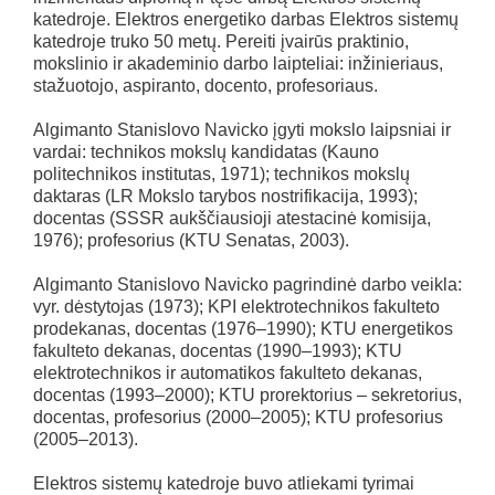
katedroje. Elektros energetiko darbas Elektros sistemų
katedroje truko 50 metų. Pereiti įvairūs praktinio,
mokslinio ir akademinio darbo laipteliai: inžinieriaus,
stažuotojo, aspiranto, docento, profesoriaus.
Algimanto Stanislovo Navicko įgyti mokslo laipsniai ir
vardai: technikos mokslų kandidatas (Kauno
politechnikos institutas, 1971); technikos mokslų
daktaras (LR Mokslo tarybos nostrifikacija, 1993);
docentas (SSSR aukščiausioji atestacinė komisija,
1976); profesorius (KTU Senatas, 2003).
Algimanto Stanislovo Navicko pagrindinė darbo veikla:
vyr. dėstytojas (1973); KPI elektrotechnikos fakulteto
prodekanas, docentas (1976–1990); KTU energetikos
fakulteto dekanas, docentas (1990–1993); KTU
elektrotechnikos ir automatikos fakulteto dekanas,
docentas (1993–2000); KTU prorektorius – sekretorius,
docentas, profesorius (2000–2005); KTU profesorius
(2005–2013).
Elektros sistemų katedroje buvo atliekami tyrimai