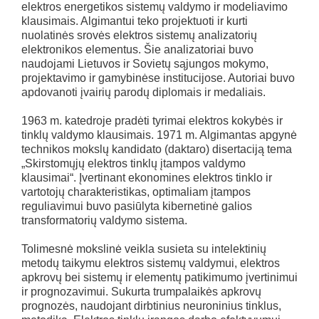
elektros energetikos sistemų valdymo ir modeliavimo
klausimais. Algimantui teko projektuoti ir kurti
nuolatinės srovės elektros sistemų analizatorių
elektronikos elementus. Šie analizatoriai buvo
naudojami Lietuvos ir Sovietų sąjungos mokymo,
projektavimo ir gamybinėse institucijose. Autoriai buvo
apdovanoti įvairių parodų diplomais ir medaliais.
1963 m. katedroje pradėti tyrimai elektros kokybės ir
tinklų valdymo klausimais. 1971 m. Algimantas apgynė
technikos mokslų kandidato (daktaro) disertaciją tema
„Skirstomųjų elektros tinklų įtampos valdymo
klausimai“. Įvertinant ekonomines elektros tinklo ir
vartotojų charakteristikas, optimaliam įtampos
reguliavimui buvo pasiūlyta kibernetinė galios
transformatorių valdymo sistema.
Tolimesnė mokslinė veikla susieta su intelektinių
metodų taikymu elektros sistemų valdymui, elektros
apkrovų bei sistemų ir elementų patikimumo įvertinimui
ir prognozavimui. Sukurta trumpalaikės apkrovų
prognozės, naudojant dirbtinius neuroninius tinklus,