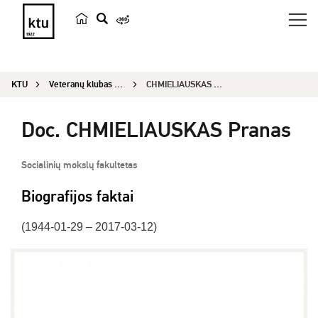
p
a
i
KTU
Veteranų klubas „Emeritus“
CHMIELIAUSKAS Pranas
e
š
Doc. CHMIELIAUSKAS Pranas
k
a
Socialinių mokslų fakultetas
Biografijos faktai
(1944-01-29 – 2017-03-12)