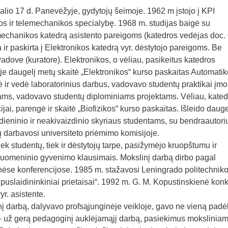
lio 17 d. Panevėžyje, gydytojų šeimoje. 1962 m įstojo į KPI
kos ir telemechanikos specialybę. 1968 m. studijas baigė su
lemechanikos katedrą asistento pareigoms (katedros vedėjas doc.
ir paskirta į Elektronikos katedrą vyr. dėstytojo pareigoms. Be
vadove (kuratore). Elektronikos, o vėliau, pasikeitus katedros
e daugelį metų skaitė „Elektronikos“ kurso paskaitas Automatiko
ir vedė laboratorinius darbus, vadovavo studentų praktikai įm
ms, vadovavo studentų diplominiams projektams. Vėliau, kated
ai, parengė ir skaitė „Biofizikos“ kurso paskaitas. Išleido dauge
eninio ir neakivaizdinio skyriaus studentams, su bendraautori
 darbavosi universiteto priėmimo komisijoje.
k studentų, tiek ir dėstytojų tarpe, pasižymėjo kruopštumu ir
suomeninio gyvenimo klausimais. Mokslinį darbą dirbo pagal
inėse konferencijose. 1985 m. stažavosi Leningrado politechnik
r puslaidininkiniai prietaisai“. 1992 m. G. M. Kopustinskienė kon
yr. asistente.
į darbą, dalyvavo profsąjunginėje veikloje, gavo ne vieną padė
– už gerą pedagoginį auklėjamąjį darbą, pasiekimus mokslinia