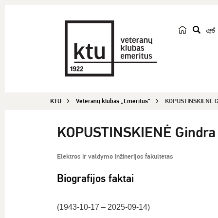
p
a
i
e
š
KTU
Veteranų klubas „Emeritus“
KOPUSTINSKIENĖ Gi
k
a
KOPUSTINSKIENĖ Gindra 
Elektros ir valdymo inžinerijos fakultetas
Biografijos faktai
(1943-10-17 – 2025-09-14)