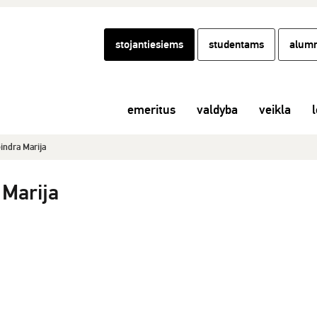
stojantiesiems
studentams
alumn
emeritus
valdyba
veikla
l
ndra Marija
Marija