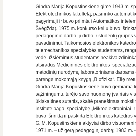
Gindra Marija Kopustinskienė gimė 1943 m. spa
Elektrotechnikos fakultetą, pasirinko automati
pagyrimuji ir buvo priimta į Automatikos ir te
Švėgžda). 1975 m. konkurso keliu buvo išrinkta 
pedagoginio darbo, ji dirbo ir studentų grupės 
pavadinimui, Taikomosios elektronikos katedroj
telemechanikos specialybės studentams, rengė 
vedė užsiėmimus studentams neakivaizdininka
atsiradus Medicininės elektronikos specializacij
metodinių nurodymų laboratoriniams darbams di
parengė mokomąją knygą „Biofizika“. Eilę metų
Gindra Marija Kopustinskienė buvo gerbiama tie
sąžiningumu, turėjo savo nuomonę įvairiais vi
ūkiskaitines sutartis, skaitė pranešimus moksl
institute pagal specialybę „Mikroelektroniniai i
buvo išrinkta ir paskirta Elektronikos katedros v
G. M. Kopustinskienė aktyviai dirbo visuomenin
1971 m. – už gerą pedagoginį darbą; 1983 m. 