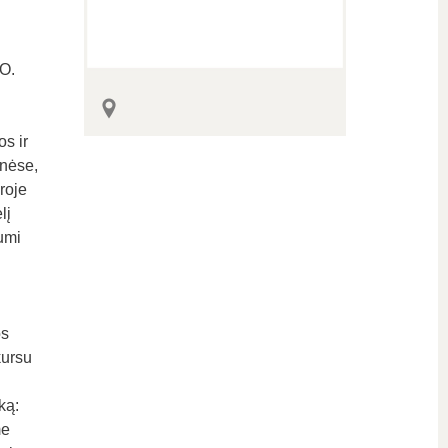
 O.
s ir
onėse,
roje
lį
umi
os
kursu
ką:
me