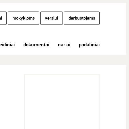
i
mokykloms
verslui
darbuotojams
eidiniai
dokumentai
nariai
padaliniai