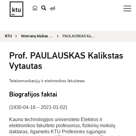
p
a
i
KTU
Veteranų klubas „Emeritus“
PAULAUSKAS Kalikstas Vytautas
e
š
Prof. PAULAUSKAS Kalikstas
k
a
Vytautas
Telekomunikacijų ir elektronikos fakultetas
Biografijos faktai
(1930-04-16 – 2021-01-02)
Kauno technologijos universiteto Elektros ir
elektronikos fakulteto profesorius, fizikinių mokslų
daktaras, ilgametis KTU Profesinės sąjungos