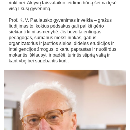
rinktinei. Aktyvų laisvalaikio leidimo būdą šeima tęsė
visą likusį gyvenimą.
Prof. K. V. Paulausko gyvenimas ir veikla – gražus
liudijimas to, kokius pėdsakus gali palikti gėrio
siekianti kilni asmenybė. Jis buvo talentingas
pedagogas, sumanus mokslininkas, gabus
organizatorius ir jautrios sielos, didelės erudicijos ir
inteligencijos žmogus, o kartu paprastas ir nuoširdus,
mokantis išklausyti ir padėti, turintis stiprią valią ir
kantrybę bei sugebantis kurti.