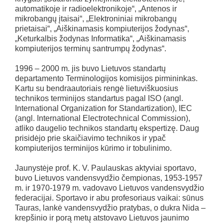
automatikoje ir radioelektronikoje“, „Antenos ir
mikrobangų įtaisai“, „Elektroniniai mikrobangų
prietaisai“, „Aiškinamasis kompiuterijos žodynas“,
„Keturkalbis žodynas Informatika“, „Aiškinamasis
kompiuterijos terminų santrumpų žodynas“.
1996 – 2000 m. jis buvo Lietuvos standartų
departamento Terminologijos komisijos pirmininkas.
Kartu su bendraautoriais rengė lietuviškuosius
technikos terminijos standartus pagal ISO (angl.
International Organization for Standartization), IEC
(angl. International Electrotechnical Commission),
atliko daugelio technikos standartų ekspertizę. Daug
prisidėjo prie skaičiavimo technikos ir ypač
kompiuterijos terminijos kūrimo ir tobulinimo.
Jaunystėje prof. K. V. Paulauskas aktyviai sportavo,
buvo Lietuvos vandensvydžio čempionas, 1953-1957
m. ir 1970-1979 m. vadovavo Lietuvos vandensvydžio
federacijai. Sportavo ir abu profesoriaus vaikai: sūnus
Tauras, lankė vandensvydžio pratybas, o dukra Nida –
krepšinio ir porą metų atstovavo Lietuvos jaunimo