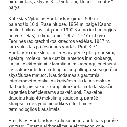
pirmininkas, aktyvus KTU veteranų klubo „Emeritus“
narys.
Kalikstas Vytautas Paulauskas gimė 1930 m.
balandžio 16 d. Raseiniuose, 1954 m. baigė Kauno
politechnikos institutą (nuo 1990 Kauno technologijos
universitetas) ir dirbo jame. 1967– 1977 m. buvo
Teorinės radiotechnikos katedros vedėjas, 1987 m.
jam suteiktas profesoriaus vardas. Prof. K. V.
Paulausko moksliniai interesai apėmė platų klausimų
spektrą: molekulinė akustika, antenos ir mikrobangų
įtaisai, elektroniniai ir kvantiniai mikrobangų prietaisai.
Jis sukūrė interferometrinį metodą ultragarso sugerčiai
skysčiuose matuoti. Naudodamasis gautomis
interferometro reakcijos kreivėmis, su kitais mokslo
darbuotojais sukūrė kompiuterizuotą metodą skysčių
sugerties koeficientams apskaičiuoti. Paskelbė
daugiau kaip 40 mokslinių straipsnių, parašė
straipsnių dėstymo metodikos ir techninės
terminologijos klausimais.
Prof. K. V. Paulauskas kartu su bendraautoriais parašė
knygas: „Sutartiniai žymėjimai elektrotechnikoje,