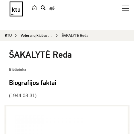
p
a
i
KTU
Veteranų klubas „Emeritus“
ŠAKALYTĖ Reda
e
š
ŠAKALYTĖ Reda
k
a
Biblioteka
Biografijos faktai
(1944-08-31)