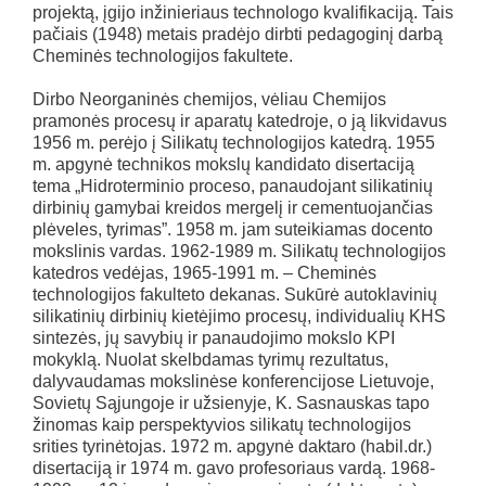
projektą, įgijo inžinieriaus technologo kvalifikaciją. Tais
pačiais (1948) metais pradėjo dirbti pedagoginį darbą
Cheminės technologijos fakultete.
Dirbo Neorganinės chemijos, vėliau Chemijos
pramonės procesų ir aparatų katedroje, o ją likvidavus
1956 m. perėjo į Silikatų technologijos katedrą. 1955
m. apgynė technikos mokslų kandidato disertaciją
tema „Hidroterminio proceso, panaudojant silikatinių
dirbinių gamybai kreidos mergelį ir cementuojančias
plėveles, tyrimas”. 1958 m. jam suteikiamas docento
mokslinis vardas. 1962-1989 m. Silikatų technologijos
katedros vedėjas, 1965-1991 m. – Cheminės
technologijos fakulteto dekanas. Sukūrė autoklavinių
silikatinių dirbinių kietėjimo procesų, individualių KHS
sintezės, jų savybių ir panaudojimo mokslo KPI
mokyklą. Nuolat skelbdamas tyrimų rezultatus,
dalyvaudamas mokslinėse konferencijose Lietuvoje,
Sovietų Sąjungoje ir užsienyje, K. Sasnauskas tapo
žinomas kaip perspektyvios silikatų technologijos
srities tyrinėtojas. 1972 m. apgynė daktaro (habil.dr.)
disertaciją ir 1974 m. gavo profesoriaus vardą. 1968-