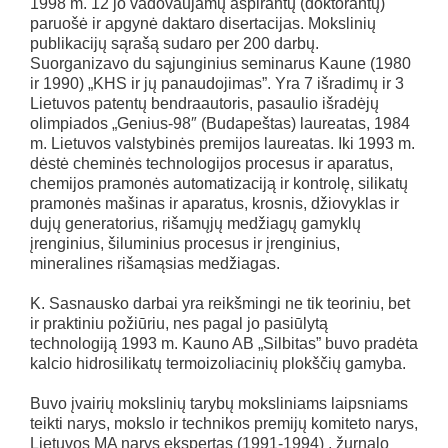
1998 m. 12 jo vadovaujamų aspirantų (doktorantų)
paruošė ir apgynė daktaro disertacijas. Mokslinių
publikacijų sąrašą sudaro per 200 darbų.
Suorganizavo du sąjunginius seminarus Kaune (1980
ir 1990) „KHS ir jų panaudojimas”. Yra 7 išradimų ir 3
Lietuvos patentų bendraautoris, pasaulio išradėjų
olimpiados „Genius-98″ (Budapeštas) laureatas, 1984
m. Lietuvos valstybinės premijos laureatas. Iki 1993 m.
dėstė cheminės technologijos procesus ir aparatus,
chemijos pramonės automatizaciją ir kontrolę, silikatų
pramonės mašinas ir aparatus, krosnis, džiovyklas ir
dujų generatorius, rišamųjų medžiagų gamyklų
įrenginius, šiluminius procesus ir įrenginius,
mineralines rišamąsias medžiagas.
K. Sasnausko darbai yra reikšmingi ne tik teoriniu, bet
ir praktiniu požiūriu, nes pagal jo pasiūlytą
technologiją 1993 m. Kauno AB „Silbitas” buvo pradėta
kalcio hidrosilikatų termoizoliacinių plokščių gamyba.
Buvo įvairių mokslinių tarybų moksliniams laipsniams
teikti narys, mokslo ir technikos premijų komiteto narys,
Lietuvos MA narys ekspertas (1991-1994) , žurnalo