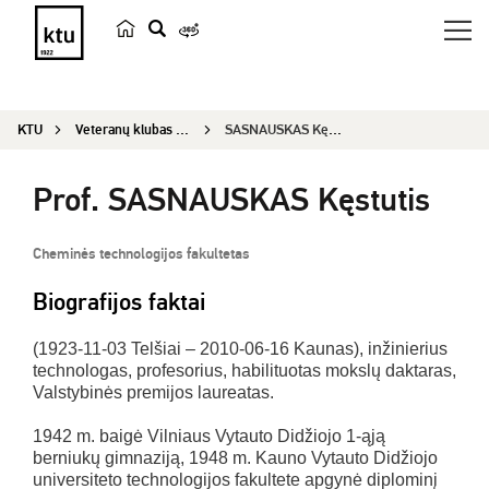
p
a
i
KTU
Veteranų klubas „Emeritus“
SASNAUSKAS Kęstutis
e
š
Prof. SASNAUSKAS Kęstutis
k
a
Cheminės technologijos fakultetas
Biografijos faktai
(1923-11-03 Telšiai – 2010-06-16 Kaunas), inžinierius
technologas, profesorius, habilituotas mokslų daktaras,
Valstybinės premijos laureatas.
1942 m. baigė Vilniaus Vytauto Didžiojo 1-ąją
berniukų gimnaziją, 1948 m. Kauno Vytauto Didžiojo
universiteto technologijos fakultete apgynė diplominį