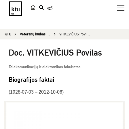
p
a
i
KTU
Veteranų klubas „Emeritus“
VITKEVIČIUS Povilas
e
š
Doc. VITKEVIČIUS Povilas
k
a
Telekomunikacijų ir elektronikos fakultetas
Biografijos faktai
(1928-07-03 – 2012-10-06)