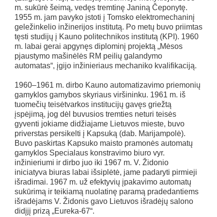
m. sukūrė šeimą, vedęs tremtinę Janiną Čeponytę.
1955 m. jam pavyko įstoti į Tomsko elektromechaninį
geležinkelio inžinerijos institutą. Po metų buvo priimtas
tęsti studijų į Kauno politechnikos institutą (KPI). 1960
m. labai gerai apgynęs diplominį projektą „Mėsos
pjaustymo mašinėlės RM peilių galandymo
automatas“, įgijo inžinieriaus mechaniko kvalifikaciją.
1960–1961 m. dirbo Kauno automatizavimo priemonių
gamyklos gamybos skyriaus viršininku. 1961 m. iš
tuomečių teisėtvarkos institucijų gavęs griežtą
įspėjimą, jog dėl buvusios tremties neturi teisės
gyventi jokiame didžiajame Lietuvos mieste, buvo
priverstas persikelti į Kapsuką (dab. Marijampolė).
Buvo paskirtas Kapsuko maisto pramonės automatų
gamyklos Specialaus konstravimo biuro vyr.
inžinieriumi ir dirbo juo iki 1967 m. V. Židonio
iniciatyva biuras labai išsiplėtė, jame padaryti pirmieji
išradimai. 1967 m. už efektyvių įpakavimo automatų
sukūrimą ir teikiamą nuolatinę paramą pradedantiems
išradėjams V. Židonis gavo Lietuvos išradėjų salono
didįjį prizą „Eureka-67“.