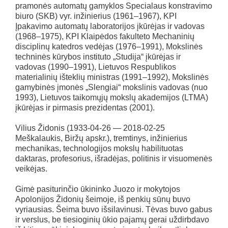
pramonės automatų gamyklos Specialaus konstravimo
biuro (SKB) vyr. inžinierius (1961–1967), KPI
Įpakavimo automatų laboratorijos įkūrėjas ir vadovas
(1968–1975), KPI Klaipėdos fakulteto Mechaninių
disciplinų katedros vedėjas (1976–1991), Mokslinės
techninės kūrybos instituto „Studija“ įkūrėjas ir
vadovas (1990–1991), Lietuvos Respublikos
materialinių išteklių ministras (1991–1992), Mokslinės
gamybinės įmonės „Slengiai“ mokslinis vadovas (nuo
1993), Lietuvos taikomųjų mokslų akademijos (LTMA)
įkūrėjas ir pirmasis prezidentas (2001).
Vilius Židonis (1933-04-26 — 2018-02-25
Meškalaukis, Biržų apskr.), tremtinys, inžinierius
mechanikas, technologijos mokslų habilituotas
daktaras, profesorius, išradėjas, politinis ir visuomenės
veikėjas.
Gimė pasiturinčio ūkininko Juozo ir mokytojos
Apolonijos Židonių šeimoje, iš penkių sūnų buvo
vyriausias. Šeima buvo išsilavinusi. Tėvas buvo gabus
ir verslus, be tiesioginių ūkio pajamų gerai uždirbdavo