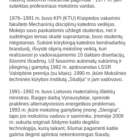
suteiktas profesoriaus mokslinis vardas.
1976–1991 m. buvo KPI (KTU) Klaipėdos vakarinio
fakulteto Mechaninių disciplinų katedros vedėjas.
Mokėjo savo paskaitomis uždegti studentus, net ir
sudėtingas temas skaitė suprantamai, buvo studentų
mėgstamas. Subūrė kūrybingą katedros bendradarbių
branduolį, išvystė stiprią mokslinę veiklą, kuri
realizavosi jo vadovaujamomis 10 daktaro disertacijų,
šūsnimi išradimų. Už fasavimo automatų sukūrimą ir
įdiegimą į gamybą 1982 m. apdovanotas LSSR
Valstybine premija (su kitais). 1990 m. įkūrė Mokslinės
techninės kūrybos institutą „Studija“ ir jam vadovavo.
1991–1992 m. buvo Lietuvos materialinių išteklių
ministras. Baigęs darbą Vyriausybėje, sprendė
praktines alternatyviosios energetikos problemas.
1993 m. įkūrė mokslinę gamybinę įmonę „Slengiai“,
tapo jos moksliniu vadovu ir savininku. Įmonėje 2009
m. sukurta originali šildymo katilo degiklio
technologija, kurią taikant, šilumai pagaminti katile
galima deginti aplinkai nekenksmingas šiaudų