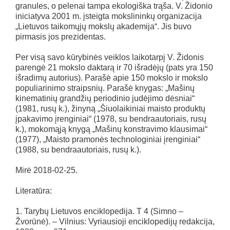
granules, o pelenai tampa ekologiška trąša. V. Židonio
iniciatyva 2001 m. įsteigta mokslininkų organizacija
„Lietuvos taikomųjų mokslų akademija“. Jis buvo
pirmasis jos prezidentas.
Per visą savo kūrybinės veiklos laikotarpį V. Židonis
parengė 21 mokslo daktarą ir 70 išradėjų (pats yra 150
išradimų autorius). Parašė apie 150 mokslo ir mokslo
populiarinimo straipsnių. Parašė knygas: „Mašinų
kinematinių grandžių periodinio judėjimo dėsniai“
(1981, rusų k.), žinyną „Šiuolaikiniai maisto produktų
įpakavimo įrenginiai“ (1978, su bendraautoriais, rusų
k.), mokomąją knygą „Mašinų konstravimo klausimai“
(1977), „Maisto pramonės technologiniai įrenginiai“
(1988, su bendraautoriais, rusų k.).
Mirė 2018-02-25.
Literatūra:
1. Tarybų Lietuvos enciklopedija. T 4 (Simno –
Žvorūnė). – Vilnius: Vyriausioji enciklopedijų redakcija,