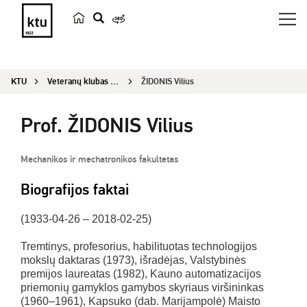
p
a
i
KTU
Veteranų klubas „Emeritus“
ŽIDONIS Vilius
e
š
Prof. ŽIDONIS Vilius
k
a
Mechanikos ir mechatronikos fakultetas
Biografijos faktai
(1933-04-26 – 2018-02-25)
Tremtinys, profesorius, habilituotas technologijos
mokslų daktaras (1973), išradėjas, Valstybinės
premijos laureatas (1982), Kauno automatizacijos
priemonių gamyklos gamybos skyriaus viršininkas
(1960–1961), Kapsuko (dab. Marijampolė) Maisto