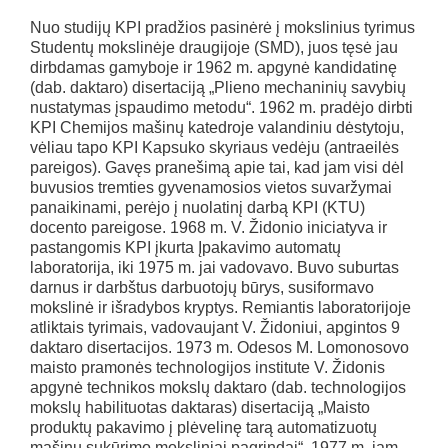
Nuo studijų KPI pradžios pasinėrė į mokslinius tyrimus
Studentų mokslinėje draugijoje (SMD), juos tęsė jau
dirbdamas gamyboje ir 1962 m. apgynė kandidatinę
(dab. daktaro) disertaciją „Plieno mechaninių savybių
nustatymas įspaudimo metodu“. 1962 m. pradėjo dirbti
KPI Chemijos mašinų katedroje valandiniu dėstytoju,
vėliau tapo KPI Kapsuko skyriaus vedėju (antraeilės
pareigos). Gavęs pranešimą apie tai, kad jam visi dėl
buvusios tremties gyvenamosios vietos suvaržymai
panaikinami, perėjo į nuolatinį darbą KPI (KTU)
docento pareigose. 1968 m. V. Židonio iniciatyva ir
pastangomis KPI įkurta Įpakavimo automatų
laboratorija, iki 1975 m. jai vadovavo. Buvo suburtas
darnus ir darbštus darbuotojų būrys, susiformavo
mokslinė ir išradybos kryptys. Remiantis laboratorijoje
atliktais tyrimais, vadovaujant V. Židoniui, apgintos 9
daktaro disertacijos. 1973 m. Odesos M. Lomonosovo
maisto pramonės technologijos institute V. Židonis
apgynė technikos mokslų daktaro (dab. technologijos
mokslų habilituotas daktaras) disertaciją „Maisto
produktų pakavimo į plėvelinę tarą automatizuotų
mašinų sukūrimo moksliniai pagrindai“. 1977 m. jam