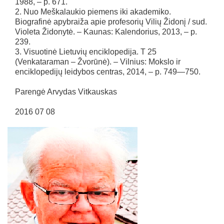
1988, – p. 671.
2. Nuo Meškalaukio piemens iki akademiko.
Biografinė apybraiža apie profesorių Vilių Židonį / sud.
Violeta Židonytė. – Kaunas: Kalendorius, 2013, – p.
239.
3. Visuotinė Lietuvių enciklopedija. T 25
(Venkataraman – Žvorūnė). – Vilnius: Mokslo ir
enciklopedijų leidybos centras, 2014, – p. 749—750.
Parengė Arvydas Vitkauskas
2016 07 08