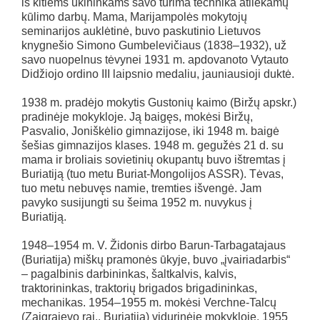
iš kitiems ūkininkams savo turima technika atliekamų
kūlimo darbų. Mama, Marijampolės mokytojų
seminarijos auklėtinė, buvo paskutinio Lietuvos
knygnešio Simono Gumbelevičiaus (1838–1932), už
savo nuopelnus tėvynei 1931 m. apdovanoto Vytauto
Didžiojo ordino III laipsnio medaliu, jauniausioji duktė.
1938 m. pradėjo mokytis Gustonių kaimo (Biržų apskr.)
pradinėje mokykloje. Ją baigęs, mokėsi Biržų,
Pasvalio, Joniškėlio gimnazijose, iki 1948 m. baigė
šešias gimnazijos klases. 1948 m. gegužės 21 d. su
mama ir broliais sovietinių okupantų buvo ištremtas į
Buriatiją (tuo metu Buriat-Mongolijos ASSR). Tėvas,
tuo metu nebuvęs namie, tremties išvengė. Jam
pavyko susijungti su šeima 1952 m. nuvykus į
Buriatiją.
1948–1954 m. V. Židonis dirbo Barun-Tarbagatajaus
(Buriatija) miškų pramonės ūkyje, buvo „įvairiadarbis“
– pagalbinis darbininkas, šaltkalvis, kalvis,
traktorininkas, traktorių brigados brigadininkas,
mechanikas. 1954–1955 m. mokėsi Verchne-Talcų
(Zaigrajevo raj., Buriatija) vidurinėje mokykloje. 1955