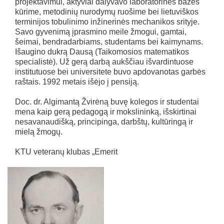
projektavimui, aktyviai dalyvavo laboratorinės bazės
kūrime, metodinių nurodymų ruošime bei lietuviškos
terminijos tobulinimo inžinerinės mechanikos srityje.
Savo gyvenimą įprasmino meile žmogui, gamtai,
šeimai, bendradarbiams, studentams bei kaimynams.
Išaugino dukrą Dausą (Taikomosios matematikos
specialistė). Už gerą darbą aukščiau išvardintuose
institutuose bei universitete buvo apdovanotas garbės
raštais. 1992 metais išėjo į pensiją.
Doc. dr. Algimantą Žvirėną buvę kolegos ir studentai
mena kaip gerą pedagogą ir mokslininką, išskirtinai
nesavanaudišką, principinga, darbštų, kultūringą ir
mielą žmogų.
KTU veteranų klubas „Emerit