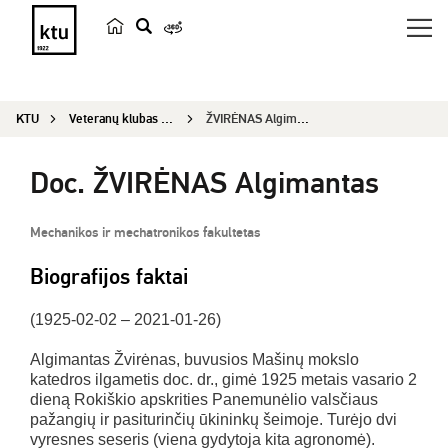
p
a
i
KTU
Veteranų klubas „Emeritus“
ŽVIRĖNAS Algimantas
e
š
Doc. ŽVIRĖNAS Algimantas
k
a
Mechanikos ir mechatronikos fakultetas
Biografijos faktai
(1925-02-02 – 2021-01-26)
Algimantas Žvirėnas, buvusios Mašinų mokslo
katedros ilgametis doc. dr., gimė 1925 metais vasario 2
dieną Rokiškio apskrities Panemunėlio valsčiaus
pažangių ir pasiturinčių ūkininkų šeimoje. Turėjo dvi
vyresnes seseris (viena gydytoja kita agronomė).