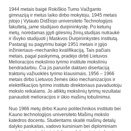
1944 metais baigė Rokiškio Tumo Vaižganto
gimnaziją ir metus laiko dirbo mokytoju. 1945 metais
įstojo į Vytauto Didžiojo universiteto Technologijos
fakultetą, jame studijavo durpininkystę. Po keturių
metų, norėdamas įgyti gilesnių žinių,studijas nutraukė
ir išvyko studijuoti į Maskvos Durpininkystės institutą.
Pastarąjį su pagyrimu baigė 1951 metais ir įgijo
inžinieriaus–mechaniko kvalifikaciją. Tais pačiais
metais, pagal paskyrimą, pradėjo dirbti Lietuvos
Melioracijos mokslinio tyrimo institute moksliniu
bendradarbiu. Čia jis paruošė daktaro disertaciją
traktorių važiuoklės tyrimo klausimais. 1956 – 1966
metais dirbo Lietuvos žemės ūkio mechanizacijos ir
elektrifikacijos tyrimo instituto direktoriaus pavaduotoju
mokslo reikalams. Jo atliktų mokslinių tyrimų rezultatai
panaudoti melioracijos ir ūkio mašinų tobulinimui.
Nuo 1966 metų dirbo Kauno politechnikos instituto bei
Kauno technologijos universiteto Mašinų mokslo
katedros docentu. Studentams skaitė mašinų detalų
dalyko paskaitas, vadovo kursiniam bei diplominiam