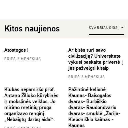
Kitos naujienos
SVARBIAUSIOS
Atostogos !
Ar bitės turi savo
civilizaciją? Universitete
PRIEŠ 2 MĖNESIUS
vykusi paskaita privertė į
jas pažvelgti kitaip
PRIEŠ 2 MĖNESIUS
Klubas nepamiršo prof.
Pažintinė kelionė
Antano Žiliuko kūrybinės
Kaunas- Baisogalos
ir mokslinės veiklos. Jo
dvaras- Burbiškio
mirimo metinių proga
dvaras- Raudondvario
organizavo renginį
dvaras- smuklė „Žarija-
„Nebaigtų darbų aidai“.
Kleboniškio kaimas -
Kaunas